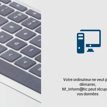
Votre ordinateur ne veut 
démarrer,
Nf_Inform@tic peut récup
vos données