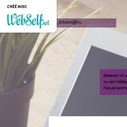
CRÉÉ AVEC
Nf_Inform@tic
Créer un site web de
qualité professionnelle
et personnalisable sans
aucune connaissance en
programmation
COMMENCEZ
Besoin d'
ou en télé
Nous somm