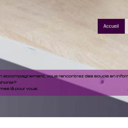
Accueil
un accompagnement, vous rencontrez des soucis en info
phonie?
es là pour vous.